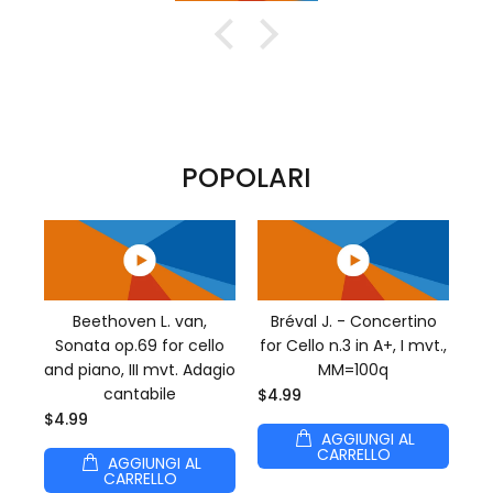
POPOLARI
Beethoven L. van,
Bréval J. - Concertino
Sonata op.69 for cello
for Cello n.3 in A+, I mvt.,
and piano, III mvt. Adagio
MM=100q
cantabile
$4.99
$4.99
AGGIUNGI AL
CARRELLO
AGGIUNGI AL
CARRELLO