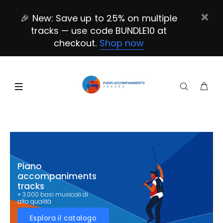
🎉 New: Save up to 25% on multiple
tracks — use code BUNDLE10 at
checkout.
Shop now
Piano
accompaniments
tracks
+ 3.000 basi musicali di
alta qualità
Esplora il catalogo