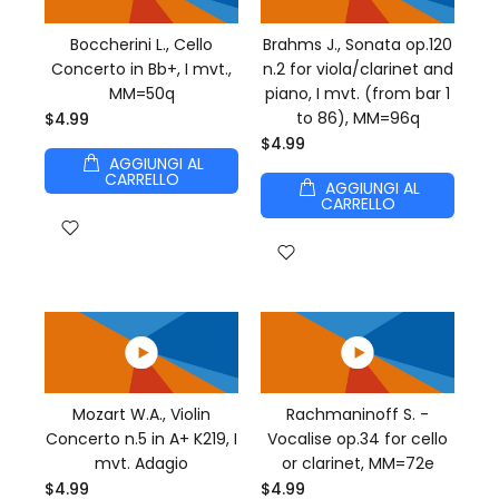
Boccherini L., Cello
Brahms J., Sonata op.120
Concerto in Bb+, I mvt.,
n.2 for viola/clarinet and
MM=50q
piano, I mvt. (from bar 1
to 86), MM=96q
$4.99
$4.99
AGGIUNGI AL
CARRELLO
AGGIUNGI AL
CARRELLO
Mozart W.A., Violin
Rachmaninoff S. -
Concerto n.5 in A+ K219, I
Vocalise op.34 for cello
mvt. Adagio
or clarinet, MM=72e
$4.99
$4.99