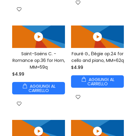
Saint-Saëns C. -
Fauré G., Élégie op.24 for
Romance op.36 for Horn,
cello and piano, MM=62q
MM=59q
$4.99
$4.99
AGGIUNGI AL
CARRELLO
AGGIUNGI AL
CARRELLO