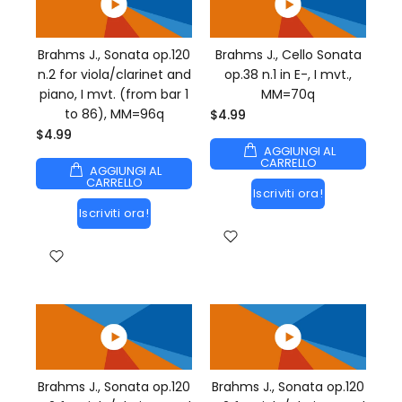
Brahms J., Sonata op.120
Brahms J., Cello Sonata
n.2 for viola/clarinet and
op.38 n.1 in E-, I mvt.,
piano, I mvt. (from bar 1
MM=70q
to 86), MM=96q
$4.99
$4.99
AGGIUNGI AL
CARRELLO
AGGIUNGI AL
CARRELLO
Iscriviti ora!
Iscriviti ora!
Brahms J., Sonata op.120
Brahms J., Sonata op.120