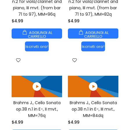
n.2 for viola/clarinet and
n.2 for viola/clarinet and
piano, III mvt. (from bar
piano, III mvt. (from bar
71 to 97), MM=96q
71 to 97), MM=82q
$4.99
$4.99
AGGIUNGI AL
AGGIUNGI AL
CARRELLO
CARRELLO
Iscriviti ora!
Iscriviti ora!
Brahms J., Cello Sonata
Brahms J., Cello Sonata
op.38 n.1 in E-, II mvt.,
op.38 n.1 in E-, III mvt.,
MM=76q
MM=84dq
$4.99
$4.99