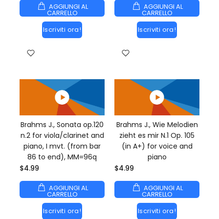
AGGIUNGI AL
AGGIUNGI AL
CARRELLO
CARRELLO
Iscriviti ora!
Iscriviti ora!
Brahms J., Sonata op.120
Brahms J., Wie Melodien
n.2 for viola/clarinet and
zieht es mir N.1 Op. 105
piano, I mvt. (from bar
(in A+) for voice and
86 to end), MM=96q
piano
$4.99
$4.99
AGGIUNGI AL
AGGIUNGI AL
CARRELLO
CARRELLO
Iscriviti ora!
Iscriviti ora!