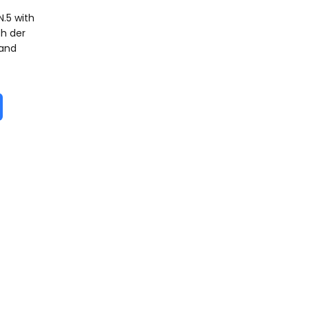
N.5 with
ch der
 and