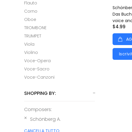
Flauto
Schönberg
Corno
Das Buch
Oboe
voice an
$4.99
TROMBONE
TRUMPET
AG
Viola
Violino
Iscrivi
Voce-Opera
Voce-Sacro
Voce-Canzoni
SHOPPING BY:
Composers:
Schönberg A.
CANCELLA TUTTO