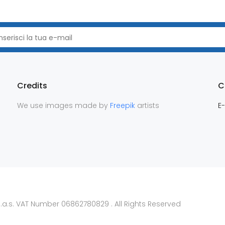
Credits
C
We use images made by
Freepik
artists
E-
.a.s. VAT Number 06862780829 . All Rights Reserved