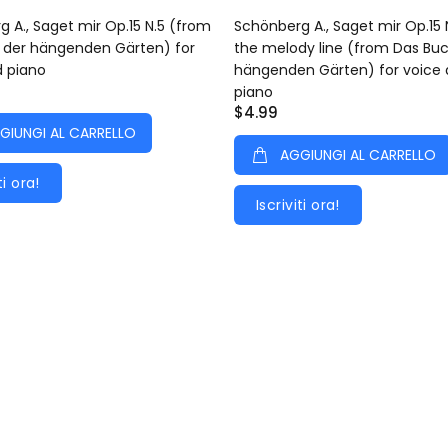
 A., Saget mir Op.15 N.5 (from
Schönberg A., Saget mir Op.15 
 der hängenden Gärten) for
the melody line (from Das Bu
d piano
hängenden Gärten) for voice
piano
$4.99
GIUNGI AL CARRELLO
AGGIUNGI AL CARRELLO
ti ora!
Iscriviti ora!