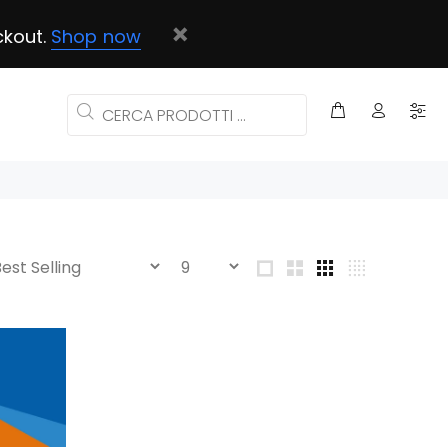
ckout.
Shop now