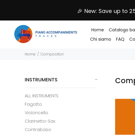
🎉 New: Save up to 2
Home
Catalogo b
Chi siamo
FAQ
Co
Home
Compositori
Comp
INSTRUMENTS
ALL INSTRUMENTS
Fagotto
Violoncello
Clarinetto-Sax
Contrabaso